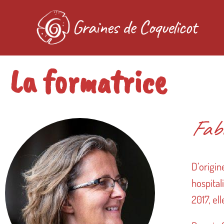
La formatrice
Fab
D’origi
hospita
2017, el