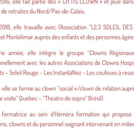
016, elle fait partie des « CH’TIS CLOWN » et joue dans 
 de retraites du Nord/Pas-de-Calais.
2018, elle travaille avec l’Association “1,2,3 SOLEIL D
 et Montélimar auprès des enfants et des personnes âgée
 année, elle intègre le groupe “Clowns Régionaux
nnellement avec les autres Associations de Clowns Hospit
ts – Soleil Rouge – Les InstantàNez – Les coulisses à resso
 elle se forme au clown “social »/clown de relation aupr
le visite” Quebec – “Theatro do sopro” Brésil)
t formatrice au sein d’Héméra formation qui propose
s, clowns et du personnel soignant intervenant en milieu