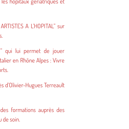
les hôpitaux gériatriques et
ES ARTISTES A L’HOPITAL” sur
s.
” qui lui permet de jouer
alier en Rhône Alpes : Vivre
rts.
ès d’Olivier-Hugues Terreault
 des formations auprès des
 de soin.