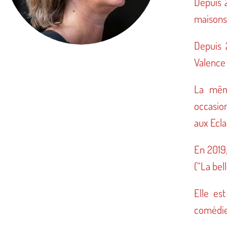
Depuis 2
maisons
Depuis 
Valence
La même
occasio
aux Ecla
En 2019,
(“La bel
Elle es
comédien